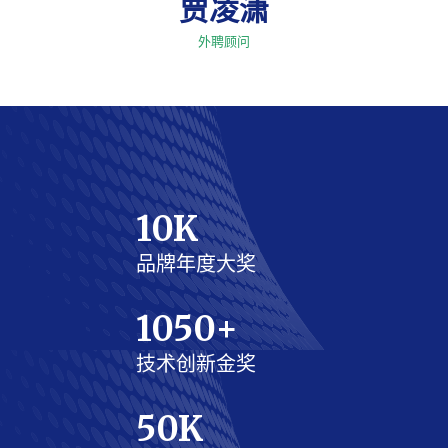
贾凌潇
外聘顾问
10
K
品牌年度大奖
1050
+
技术创新金奖
50
K