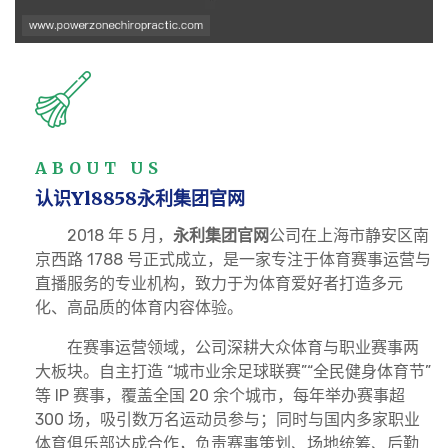
ABOUT US
认识
Yl8858永利集团官网
2018 年 5 月，
永利集团官网
公司在上海市静安区南
京西路 1788 号正式成立，是一家专注于体育赛事运营与
直播服务的专业机构，致力于为体育爱好者打造多元
化、高品质的体育内容体验。
在赛事运营领域，公司深耕大众体育与职业赛事两
大板块。自主打造 “城市业余足球联赛”“全民健身体育节”
等 IP 赛事，覆盖全国 20 余个城市，每年举办赛事超
300 场，吸引数万名运动员参与；同时与国内多家职业
体育俱乐部达成合作，负责赛事策划、场地统筹、后勤