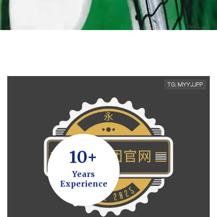
10
+
Years
Experience