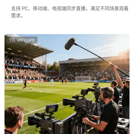
支持 PC、移动端、电视端同步直播，满足不同场景观看
需求。