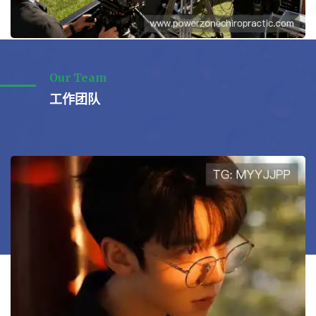
Our Team
工作团队