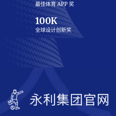
最佳体育 APP 奖
100
K
全球设计创新奖