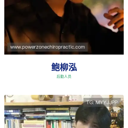
鲍柳泓
后勤人员