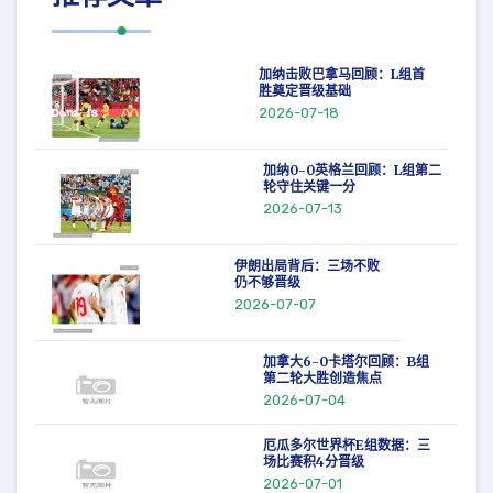
加纳击败巴拿马回顾：L组首
胜奠定晋级基础
2026-07-18
加纳0-0英格兰回顾：L组第二
轮守住关键一分
2026-07-13
伊朗出局背后：三场不败
仍不够晋级
2026-07-07
加拿大6-0卡塔尔回顾：B组
第二轮大胜创造焦点
2026-07-04
厄瓜多尔世界杯E组数据：三
场比赛积4分晋级
2026-07-01