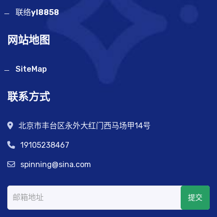
联络
yl8858
网站地图
SiteMap
联系方式
北京市丰台区永外大红门西马场甲14号
19105238467
spinning@sina.com
提交