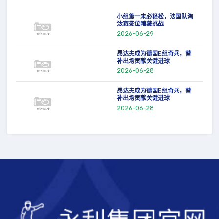
小组第一未必轻松，法国队淘
汰赛签位暗藏挑战
2026-06-29
昂达夫成为德国E组奇兵，替
补出场贡献关键进球
2026-06-28
昂达夫成为德国E组奇兵，替
补出场贡献关键进球
2026-06-28