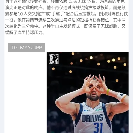
勇士近年弱化传统挡拆，转而依赖“动态无球”体系，汤普森的角色
演变正是对此的响应。他不再仅通过底线绕掩护接球投篮，而是频
繁参与“双人交叉掩护”或“手递手”配合后直接拔起。例如对阵独行侠
一役，他在第四节连续三次通过与卢尼的短挡拆获得错位，其中两
次转化为三分命中。这种半自主发起模式，既保留了无球威胁，又
缓解了库里持球压力。