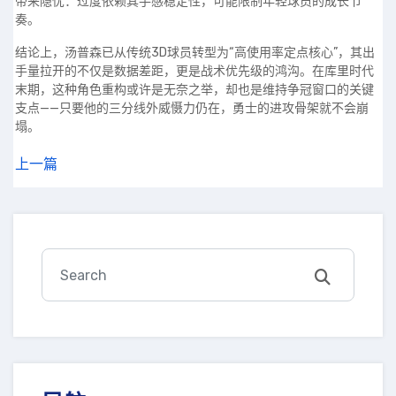
带来隐忧：过度依赖其手感稳定性，可能限制年轻球员的成长节
奏。
结论上，汤普森已从传统3D球员转型为“高使用率定点核心”，其出
手量拉开的不仅是数据差距，更是战术优先级的鸿沟。在库里时代
末期，这种角色重构或许是无奈之举，却也是维持争冠窗口的关键
支点——只要他的三分线外威慑力仍在，勇士的进攻骨架就不会崩
塌。
上一篇