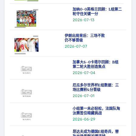
加纳0-0英格兰回顾：L组第二
轮守住关键一分
2026-07-13
伊朗出局背后：三场不败
仍不够晋级
2026-07-07
加拿大6-0卡塔尔回顾：B组
第二轮大胜创造焦点
2026-07-04
厄瓜多尔世界杯E组数据：三
场比赛积4分晋级
2026-07-01
小组第一未必轻松，法国队淘
汰赛签位暗藏挑战
2026-06-29
昂达夫成为德国E组奇兵，替