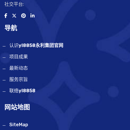
社交平台:
导航
认识
yl8858永利集团官网
项目成果
最新动态
服务宗旨
联络
yl8858
网站地图
SiteMap