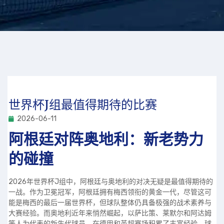
世界杯J组最值得期待的比赛
2026-06-11
阿根廷对阵奥地利：新老势力
的碰撞
2026年世界杯J组中，阿根廷与奥地利的对决无疑是最值得期待的
一战。作为卫冕冠军，阿根廷拥有梅西领衔的黄金一代，尽管这可
能是梅西的最后一届世界杯，但球队整体仍具备极强的战术素养与
大赛经验。而奥地利近年来悄然崛起，以萨比策、莱默尔和阿达姆
等人为代表的新生代球员，在德甲和英超赛场积累了丰富经验，球