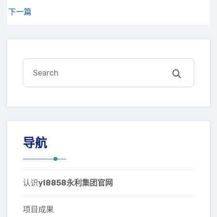
下一篇
导航
认识
yl8858永利集团官网
项目成果