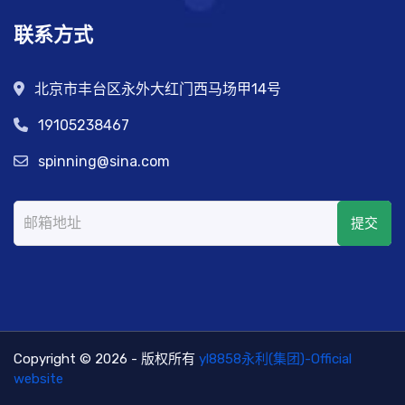
联系方式
北京市丰台区永外大红门西马场甲14号
19105238467
spinning@sina.com
提交
Copyright © 2026 - 版权所有
yl8858永利(集团)-Official
website