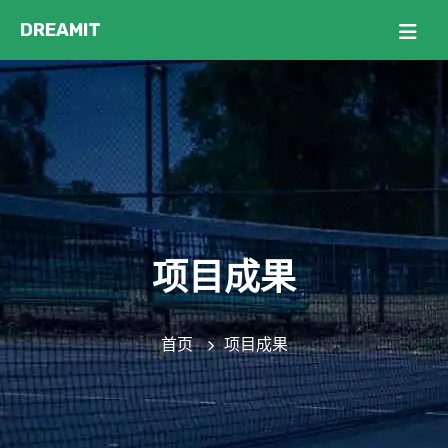
项目成果
首页
项目成果