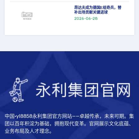
昂达夫成为德国E组奇兵，替
补出场贡献关键进球
2026-06-28
中国·yl8858永利集团官方网站——卓越传承，未来可期。集
团以百年积淀为基础，拥抱现代变革。官网展示文化底蕴、
业务布局及人才理念。