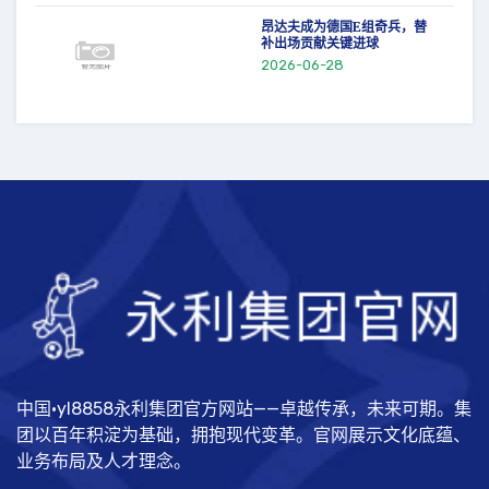
昂达夫成为德国E组奇兵，替
补出场贡献关键进球
2026-06-28
中国·yl8858永利集团官方网站——卓越传承，未来可期。集
团以百年积淀为基础，拥抱现代变革。官网展示文化底蕴、
业务布局及人才理念。