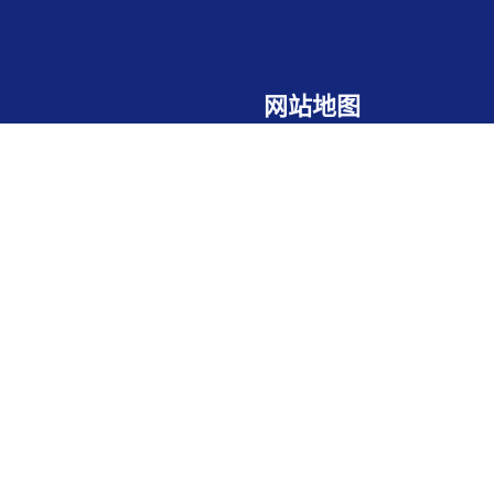
网站地图
识
yl8858永利集团官网
SiteMap
目成果
新动态
务宗旨
络
yl8858