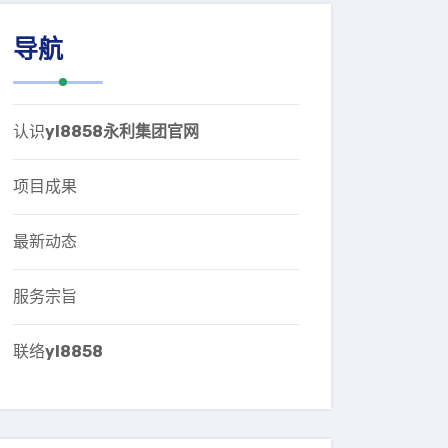
导航
认识
yl8858永利集团官网
项目成果
最新动态
服务宗旨
联络
yl8858