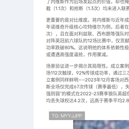
了内维斯作为后场发起点的价值，却也掩
截（1.1次）和抢断（1.3次）均未进入联
更重要的是对比维度。将内维斯与近年成
年诺维奇升级核心坎特维尔为例，后者在英
次），且在面对利兹联、西布朗等强队时
对阵英冠前六球队的12场比赛中，仅贡献
功率跌破80%。这说明他的体系依赖性
或遭遇高强度逼抢，作用骤减。
场景验证进一步揭示其局限性。成立案例
场112次触球，92%传球成功率，通过
立案例同样鲜明——2023年12月客场
斯全场仅完成67次传球（赛季最低），失
强则弱”的模式在2022-23赛季狼队
均丢失球权达4.2次，远高于赛季平均2.