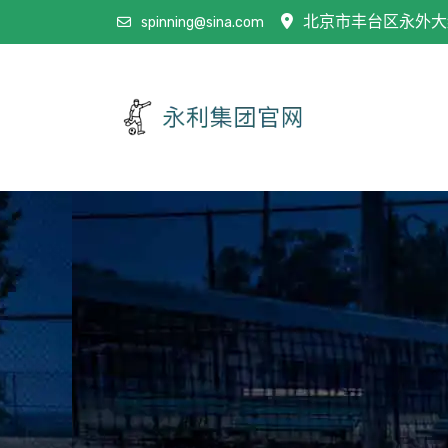
北京市丰台区永外大
spinning@sina.com