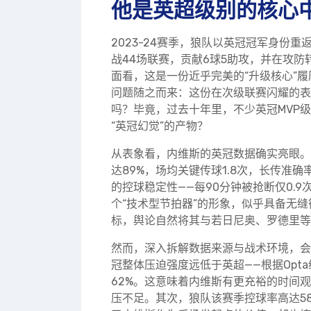
他是英超级别的核心
2023-24赛季，狼队以英冠冠军身份
战44场联赛，贡献6球5助攻，并在攻
面看，这是一份近乎完美的“升级核心”
问题随之而来：这份在次级联赛闪耀的表
吗？毕竟，过去十年里，不少英冠MVP
“英冠幻觉”的产物？
从表象看，内维斯的英冠数据确实亮眼。他
达89%，场均关键传球1.8次，长传准
的控球稳定性——每90分钟被抢断仅0.
个“技术型节拍器”的形象，似乎具备无
标，舆论自然将其与若日尼奥、罗德里等
然而，深入拆解数据来源与战术环境，会
冠整体压迫强度远低于英超——根据Opt
62%。这意味着内维斯有更充裕的时间
压不足。其次，狼队该赛季控球率高达5