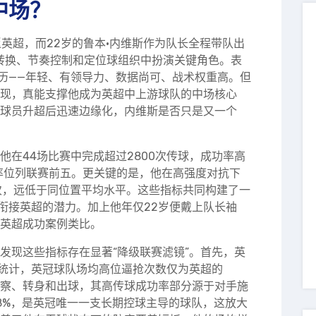
中场？
重返英超，而22岁的鲁本·内维斯作为队长全程带队出
防转换、节奏控制和定位球组织中扮演关键角色。表
履历——年轻、有领导力、数据尚可、战术权重高。但
现，真能支撑他成为英超中上游球队的中场核心
级球员升超后迅速边缘化，内维斯是否只是又一个
在44场比赛中完成超过2800次传球，成功率高
确率位列联赛前五。更关键的是，他在高强度对抗下
9次，远低于同位置平均水平。这些指标共同构建了一
缝衔接英超的潜力。加上他年仅22岁便戴上队长袖
英超成功案例类比。
发现这些指标存在显著“降级联赛滤镜”。首先，英
a统计，英冠球队场均高位逼抢次数仅为英超的
观察、转身和出球，其高传球成功率部分源于对手施
8%，是英冠唯一一支长期控球主导的球队，这放大