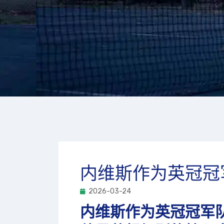
内维斯作为英冠冠
2026-03-24
内维斯作为英冠冠军