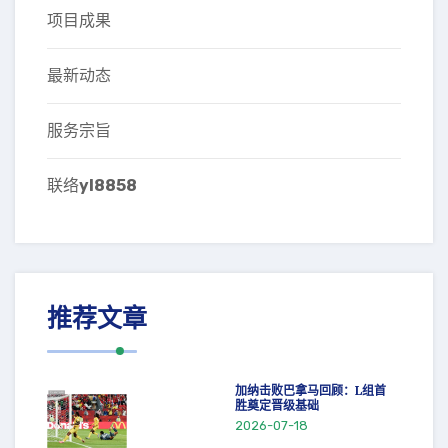
项目成果
最新动态
服务宗旨
联络
yl8858
推荐文章
加纳击败巴拿马回顾：L组首
胜奠定晋级基础
2026-07-18