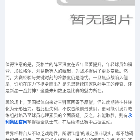
值得注意的是，英格兰的阵容深度在近年显著提升，年轻球员如福
登、加拉格尔、刘易斯等人的崛起，为战术提供了更多变数。然
而，大赛经验与关键时刻的冷静度仍是隐忧。一旦焦点战陷入僵
局，谁能在压力下挺身而出？是凯恩延续国家队射手王的传奇，还
是新星一战封神？这些未知数正是比赛的魅力所在。
舆论场上，英国媒体向来对三狮军团寄予厚望，但过度期待往往转
化为无形压力。若此役失利，不仅晋级前景蒙阴，更可能引发对教
练组战略乃至球员心理素质的全面质疑。反之，若能取胜，则有
永
利集团官网
望提振全队士气，在后续淘汰赛中占据主动。
世界杯舞台从不缺乏戏剧性，所谓“L组”的设定虽非现实，却不妨碍