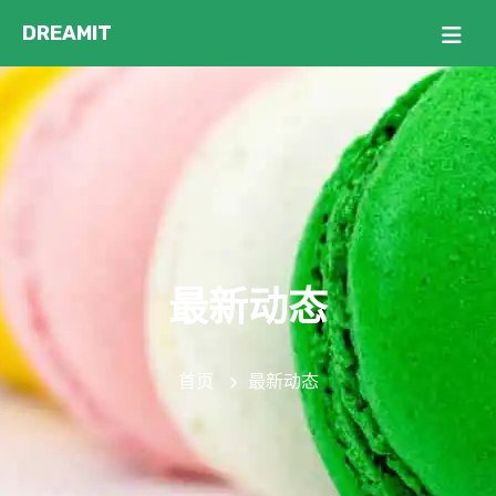
最新动态
首页
最新动态