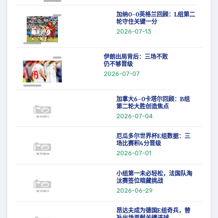
加纳0-0英格兰回顾：L组第二
轮守住关键一分
2026-07-13
伊朗出局背后：三场不败
仍不够晋级
2026-07-07
加拿大6-0卡塔尔回顾：B组
第二轮大胜创造焦点
2026-07-04
厄瓜多尔世界杯E组数据：三
场比赛积4分晋级
2026-07-01
小组第一未必轻松，法国队淘
汰赛签位暗藏挑战
2026-06-29
昂达夫成为德国E组奇兵，替
补出场贡献关键进球