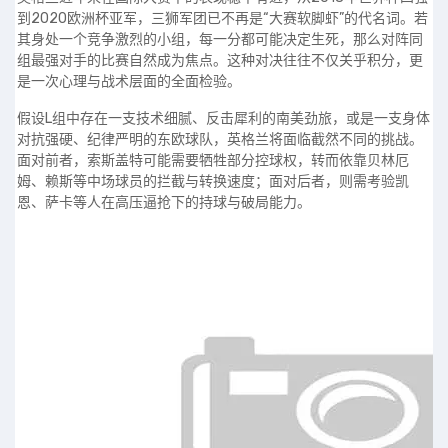
到2020欧洲杯亚军，三狮军团已不再是“大赛软脚虾”的代名词。若
其身处一个竞争激烈的小组，每一分都可能决定生死，那么对阵同
组最强对手的比赛自然成为焦点。这种对决往往不仅关乎积分，更
是一次心理与战术层面的全面检验。
假设L组中存在一支技术细腻、反击犀利的南美劲旅，或是一支身体
对抗强硬、纪律严明的东欧球队，英格兰将面临截然不同的挑战。
面对前者，索斯盖特可能需要牺牲部分控球权，转而依靠贝林厄
姆、赖斯等中场球员的拦截与转换速度；面对后者，则需考验凯
恩、萨卡等人在高压逼抢下的持球与破局能力。