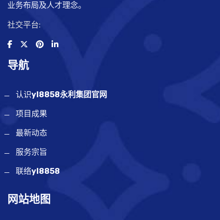
业务布局及人才理念。
社交平台:
导航
认识
yl8858永利集团官网
项目成果
最新动态
服务宗旨
联络
yl8858
网站地图