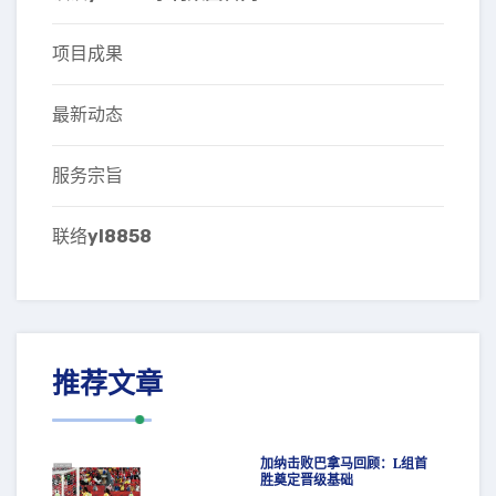
项目成果
最新动态
服务宗旨
联络
yl8858
推荐文章
加纳击败巴拿马回顾：L组首
胜奠定晋级基础