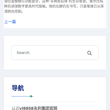
调位置模糊与功能复合，这种“非典型前锋”的生存智慧，或许比纯
粹的进球数字更具时代隐喻。他的左脚仍在书写，只是笔锋已从挥
洒转向克制。
上一篇
导航
认识
yl8858永利集团官网