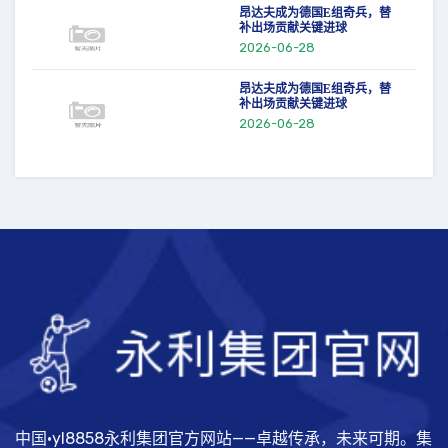
昂达夫成为德国E组奇兵，替
补出场贡献关键进球
2026-06-28
昂达夫成为德国E组奇兵，替
补出场贡献关键进球
2026-06-28
中国·yl8858永利集团官方网站——卓越传承，未来可期。集