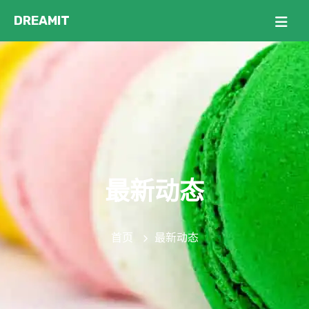
最新动态
首页
最新动态