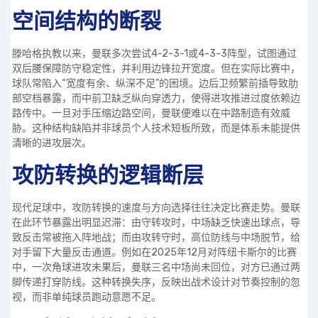
空间结构的断裂
滕哈格执教以来，曼联多次尝试4-2-3-1或4-3-3阵型，试图通过
双后腰保障防守稳定性，并利用边锋拉开宽度。但在实际比赛中，
球队常陷入“宽度有余、纵深不足”的困境。边后卫频繁前插导致肋
部空档暴露，而中前卫缺乏纵向穿透力，使得进攻推进过度依赖边
路传中。一旦对手压缩边路空间，曼联便难以在中路制造有效威
胁。这种结构缺陷并非球员个人技术短板所致，而是体系未能提供
清晰的进攻层次。
攻防转换的逻辑断层
现代足球中，攻防转换的速度与方向选择往往决定比赛走势。曼联
在此环节暴露出明显迟滞：由守转攻时，中场缺乏快速出球点，导
致反击常被拖入阵地战；而由攻转守时，高位防线与中场脱节，给
对手留下大量反击通道。例如在2025年12月对阵纽卡斯尔的比赛
中，一次角球进攻未果后，曼联三名中场尚未回位，对方已通过两
脚传递打穿防线。这种转换失序，反映出战术设计对节奏控制的忽
视，而非单纯球员跑动意愿不足。