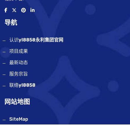
导航
认识
yl8858永利集团官网
项目成果
最新动态
服务宗旨
联络
yl8858
网站地图
SiteMap