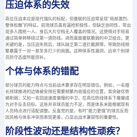
压迫体系的失效
高位压迫本应是现代强队的标配，但曼联的压迫常呈现“局部激烈、
整体松散”的特征。前场球员虽有逼抢积极性，但缺乏协同性，常出
现多人围抢一人、身后大片空档无人覆盖的情况。这使得对手轻易
通过简单转移绕过第一道防线，进而直面曼联脆弱的中卫组合。更
关键的是，当压迫失败后，球队缺乏第二道拦截屏障，导致防线频
繁暴露于一对一甚至多打少的局面。这种体系性漏洞，远非个别球
员防守态度所能弥补。
个体与体系的错配
部分球员的能力特点与当前战术要求存在明显错位。例如，一名擅
长持球推进的边锋被安排在需要频繁内收接应的位置，其突破优势
被削弱；又如一名回追速度偏慢的中卫，在高位防线体系下屡屡成
为对手反击目标。这些并非球员能力不足，而是体系未能根据现有
人员特点进行适配调整。反直觉的是，有时“能力更强”的球员反而
因风格与体系冲突而表现更差，凸显出战术兼容性的重要性。
阶段性波动还是结构性顽疾？