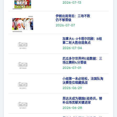
2026-07-13
伊朗出局背后：三场不败
仍不够晋级
2026-07-07
加拿大6-0卡塔尔回顾：B组
第二轮大胜创造焦点
2026-07-04
厄瓜多尔世界杯E组数据：三
场比赛积4分晋级
2026-07-01
小组第一未必轻松，法国队淘
汰赛签位暗藏挑战
2026-06-29
昂达夫成为德国E组奇兵，替
补出场贡献关键进球
2026-06-28