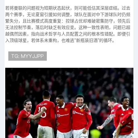
若将曼联的问题视为短期状态起伏，则可能低估其深层症结。过去
两个赛季，无论夏窗引援如何调整，球队在面对中下游球队时仍频
繁失分，且比赛模式高度重复：控球占优却难破密集防守，领先后
无法控制节奏，落后时缺乏有效应变。这种一致性表明，问题已超
越偶然因素，指向战术哲学与人员配置之间的根本性错配。即便引
入顶级球星，若体系未重构，也难逃“新瓶装旧酒”的循环。